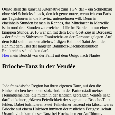
Ouigo stellt die günstige Alternative zum TGV dar – ein Schnellzug
ohne viel Schnickschnack, den ich gerne nutze, wenn ich von Paris
aus Tagestouren in die Provinz unternehmen will. Denn in
eineinhalb Stunden ist man in Rennes, das Mittelmeer in Marseille
ist in rund drei Stunden zu erreichen, Lille im Norden in nur einer
knappen Stunde. 2016 war ich mit dem Low-Cost-Zug in Bordeaux
– der Stadt im Südwesten Frankreichs an der Garonne gelegen. Auf
dem Bild sieht man den altehrwürdigen Bahnhof Saint-Jean, der
sich mit dem Titel der längsten Bahnhofs-Dachkonstruktion
Frankreichs schmücken darf.
Hier
mein Bericht von der Fahrt mit dem Ouigo nach Nantes.
Brioche-Tanz in der Vendée
Jede französische Region hat ihren eigenen Tanz, auf den die
Einheimischen besonders stolz sind. In der Partnerstadt meiner
Heimatgemeinde, die mitten in der ländlich geprägten Vendée liegt,
darf bei keiner größeren Feierlichkeit der sogenannte Brioche-Tanz
fehlen. Dabei balancieren zwei Teilnehmer tanzend ein kiloschweres
Brioche auf einem Holzbrett inmitten der restlichen Festgesellschaft.
Ursprünglich kam dieser Tanz bei Hochzeiten zur Aufführung.