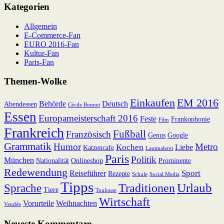
Kategorien
Allgemein
E-Commerce-Fan
EURO 2016-Fan
Kultur-Fan
Paris-Fan
Themen-Wolke
Einkaufen
EM 2016
Behörde
Deutsch
Abendessen
Cécile Bonnet
Essen
Europameisterschaft 2016
Feste
Frankophonie
Film
Frankreich
Fußball
Französisch
Genus
Google
Grammatik
Humor
Metro
Kochen
Liebe
Katzencafe
Lautmalerei
Paris
Politik
München
Nationalität
Onlineshop
Prominente
Redewendung
Sport
Reiseführer
Rezepte
Schule
Social Media
Tipps
Urlaub
Sprache
Traditionen
Tiere
Toulouse
Wirtschaft
Vorurteile
Weihnachten
Vendée
Neueste Kommentare