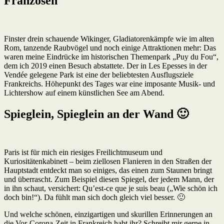
Franzosen
Finster drein schauende Wikinger, Gladiatorenkämpfe wie im alten
Rom, tanzende Raubvögel und noch einige Attraktionen mehr: Das
waren meine Eindrücke im historischen Themenpark „Puy du Fou“,
dem ich 2019 einen Besuch abstattete. Der in Les Epesses in der
Vendée gelegene Park ist eine der beliebtesten Ausflugsziele
Frankreichs. Höhepunkt des Tages war eine imposante Musik- und
Lichtershow auf einem künstlichen See am Abend.
Spieglein, Spieglein an der Wand 🙂
Paris ist für mich ein riesiges Freilichtmuseum und
Kuriositätenkabinett – beim ziellosen Flanieren in den Straßen der
Hauptstadt entdeckt man so einiges, das einen zum Staunen bringt
und überrascht. Zum Beispiel diesen Spiegel, der jedem Mann, der
in ihn schaut, versichert: Qu’est-ce que je suis beau („Wie schön ich
doch bin!“). Da fühlt man sich doch gleich viel besser. 🙂
Und welche schönen, einzigartigen und skurillen Erinnerungen an
die Vor-Corona-Zeit in Frankreich habt ihr? Schreibt mir gerne in