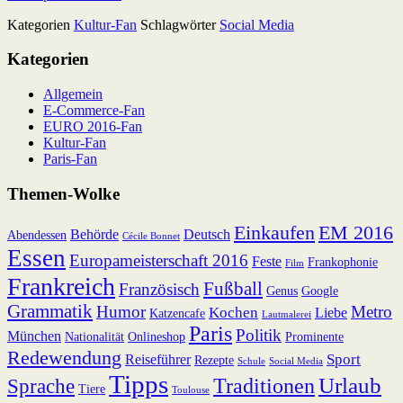
Kategorien
Kultur-Fan
Schlagwörter
Social Media
Kategorien
Allgemein
E-Commerce-Fan
EURO 2016-Fan
Kultur-Fan
Paris-Fan
Themen-Wolke
Einkaufen
EM 2016
Behörde
Deutsch
Abendessen
Cécile Bonnet
Essen
Europameisterschaft 2016
Feste
Frankophonie
Film
Frankreich
Fußball
Französisch
Genus
Google
Grammatik
Humor
Metro
Kochen
Liebe
Katzencafe
Lautmalerei
Paris
Politik
München
Nationalität
Onlineshop
Prominente
Redewendung
Sport
Reiseführer
Rezepte
Schule
Social Media
Tipps
Urlaub
Sprache
Traditionen
Tiere
Toulouse